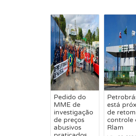
Pedido do
Petrobrá
MME de
está pró
investigação
de retom
de preços
controle
abusivos
Rlam
praticados