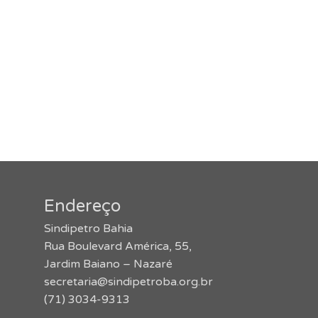
Endereço
Sindipetro Bahia
Rua Boulevard América, 55,
Jardim Baiano – Nazaré
secretaria@sindipetroba.org.br
(71) 3034-9313