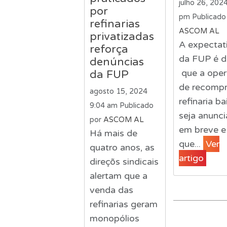
julho 26, 202
por
pm
Publicado
refinarias
ASCOM AL
privatizadas
A expectat
reforça
da FUP é d
denúncias
que a ope
da FUP
de recompr
agosto 15, 2024
refinaria b
9:04 am
Publicado
seja anunc
por
ASCOM AL
em breve e
Há mais de
que...
Ver
quatro anos, as
artigo
direçõs sindicais
alertam que a
venda das
refinarias geram
monopólios