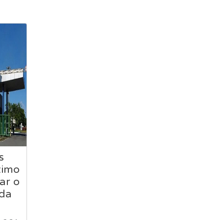
s
ximo
ar o
 da