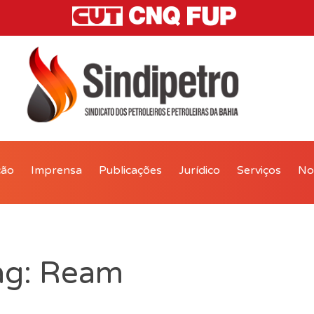
ção
Imprensa
Publicações
Jurídico
Serviços
Not
ag: Ream