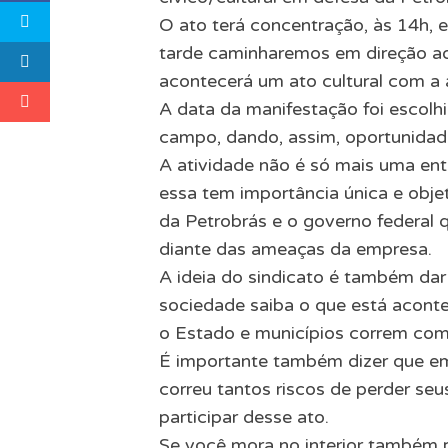
O ato terá concentração, às 14h, e
tarde caminharemos em direção a
acontecerá um ato cultural com a 
A data da manifestação foi escolhi
campo, dando, assim, oportunidad
A atividade não é só mais uma entr
essa tem importância única e objet
da Petrobrás e o governo federal q
diante das ameaças da empresa.
A ideia do sindicato é também dar v
sociedade saiba o que está aconte
o Estado e municípios correm com 
É importante também dizer que em t
correu tantos riscos de perder seu
participar desse ato.
Se você mora no interior também po