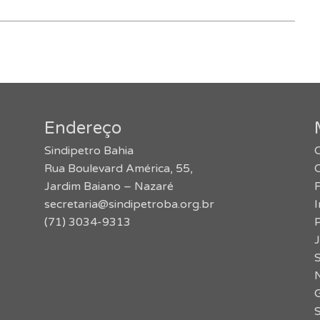
Endereço
Sindipetro Bahia
O
Rua Boulevard América, 55,
Jardim Baiano – Nazaré
secretaria@sindipetroba.org.br
(71) 3034-9313
J
S
N
G