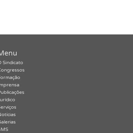
Menu
 Sindicato
Congressos
Formação
Imprensa
Publicações
urídico
erviços
otícias
alerias
SMS