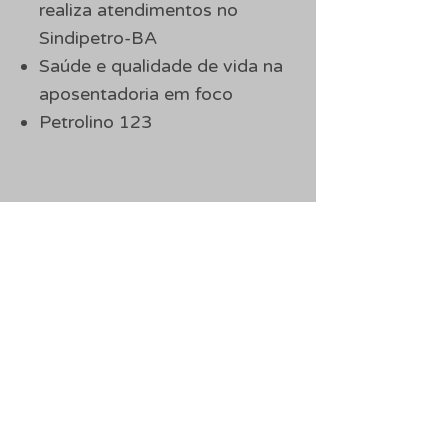
realiza atendimentos no
Sindipetro-BA
Saúde e qualidade de vida na
aposentadoria em foco
Petrolino 123