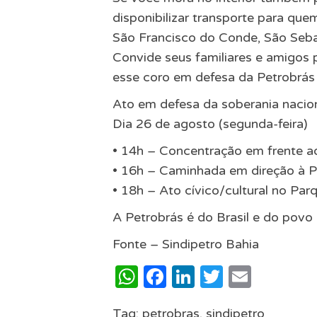
disponibilizar transporte para qu
São Francisco do Conde, São Seba
Convide seus familiares e amigos 
esse coro em defesa da Petrobrás 
Ato em defesa da soberania nacion
Dia 26 de agosto (segunda-feira)
• 14h – Concentração em frente ao
• 16h – Caminhada em direção à P
• 18h – Ato cívico/cultural no P
A Petrobrás é do Brasil e do povo
Fonte – Sindipetro Bahia
WhatsApp
Facebook
LinkedIn
Twitter
Email
Tag:
petrobras
,
sindipetro