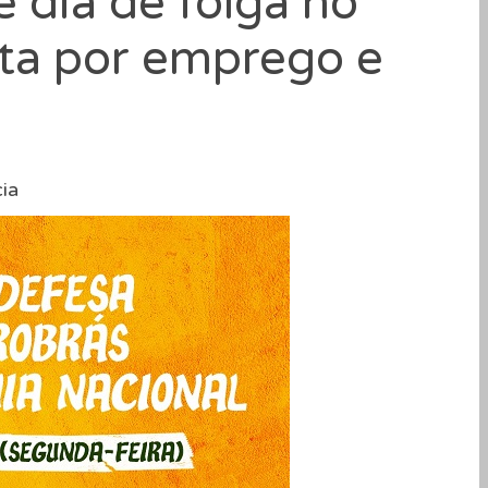
 dia de folga no
ta por emprego e
ia