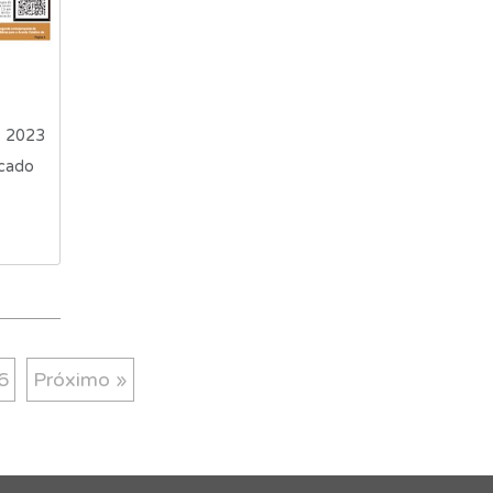
, 2023
icado
6
Próximo »