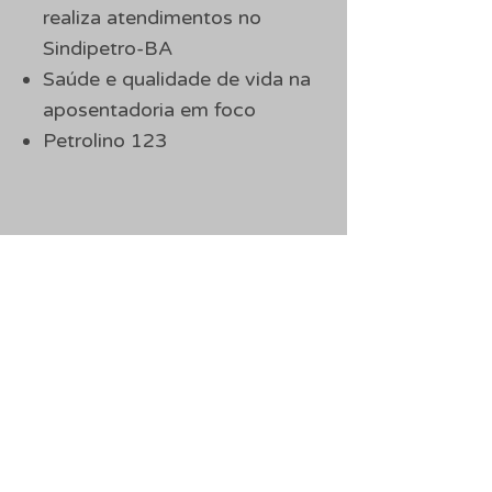
realiza atendimentos no
Sindipetro-BA
Saúde e qualidade de vida na
aposentadoria em foco
Petrolino 123