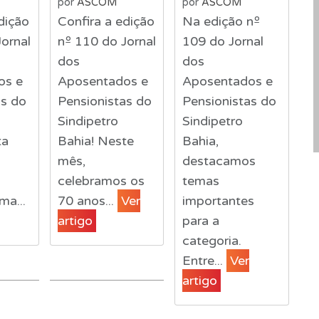
por
ASCOM
por
ASCOM
dição
Confira a edição
Na edição nº
ornal
nº 110 do Jornal
109 do Jornal
dos
dos
os e
Aposentados e
Aposentados e
as do
Pensionistas do
Pensionistas do
Sindipetro
Sindipetro
ta
Bahia! Neste
Bahia,
mês,
destacamos
celebramos os
temas
ma...
70 anos...
Ver
importantes
artigo
para a
categoria.
Entre...
Ver
artigo