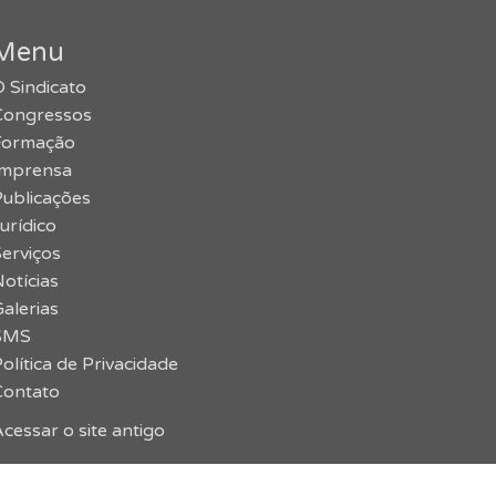
Menu
 Sindicato
Congressos
Formação
Imprensa
Publicações
urídico
erviços
otícias
alerias
SMS
olítica de Privacidade
Contato
cessar o site antigo