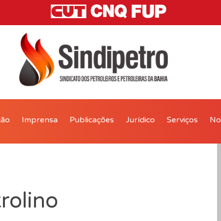
ção
Imprensa
Publicações
Jurídico
Serviços
Not
rolino