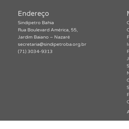
Endereço
Sindipetro Bahia
O
Rua Boulevard América, 55,
Jardim Baiano – Nazaré
secretaria@sindipetroba.org.br
(71) 3034-9313
J
S
N
G
P
A