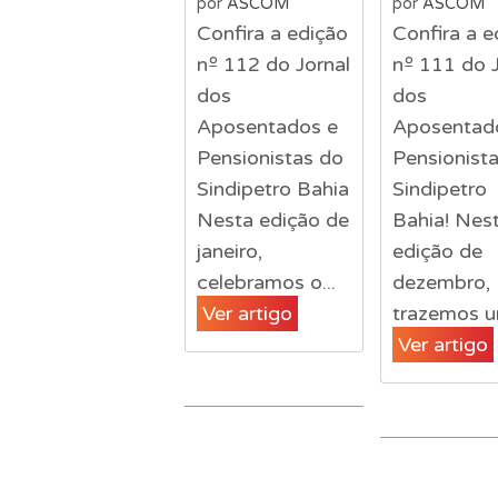
por
ASCOM
por
ASCOM
Confira a edição
Confira a e
nº 112 do Jornal
nº 111 do J
dos
dos
Aposentados e
Aposentad
Pensionistas do
Pensionist
Sindipetro Bahia
Sindipetro
Nesta edição de
Bahia! Nes
janeiro,
edição de
celebramos o...
dezembro,
Ver artigo
trazemos u
Ver artigo