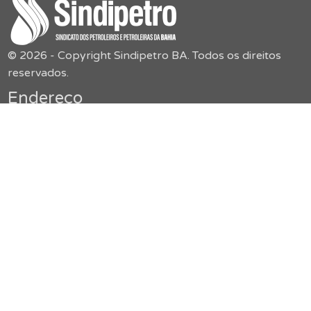
© 2026 - Copyright Sindipetro BA. Todos os direitos
reservados.
Endereço
Sindipetro Bahia
Rua Boulevard América, 55,
Jardim Baiano – Nazaré
secretaria@sindipetroba.org.br
(71) 3034-9313
Menu
O Sindicato
Congressos
Formação
Imprensa
Publicações