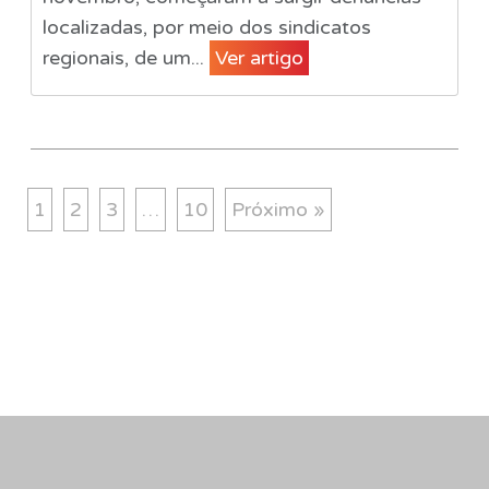
localizadas, por meio dos sindicatos
regionais, de um...
Ver artigo
1
2
3
…
10
Próximo »