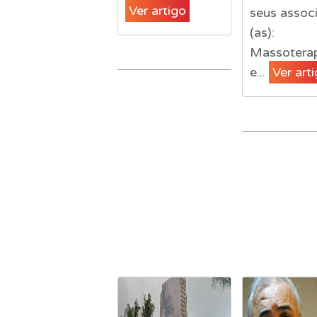
Ver artigo
seus assoc
(as):
Massotera
e...
Ver art