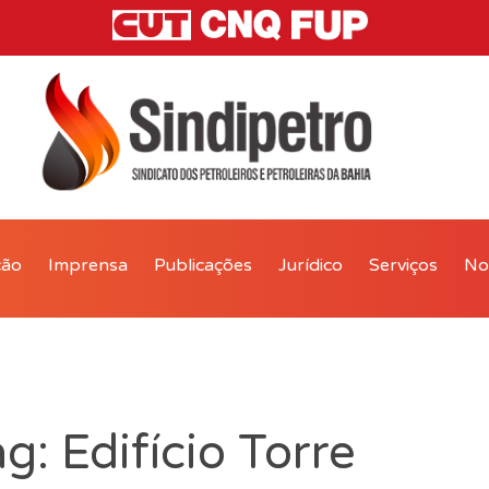
ção
Imprensa
Publicações
Jurídico
Serviços
Not
g: Edifício Torre