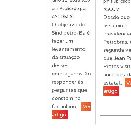
julho 21, 2023 3:56
pm
Publicado
pm
Publicado por
ASCOM
Desde que
ASCOM AL
O objetivo do
assumiu a
Sindipetro-Ba é
presidênci
fazer um
Petrobrás, 
levantamento
segunda v
da situação
que Jean P
desses
Prates visi
empregados Ao
unidades d
responder às
estatal...
V
perguntas que
artigo
constam no
formulário...
Ver
artigo