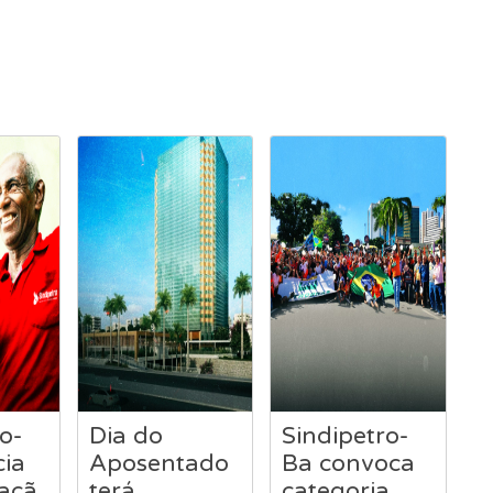
o-
Dia do
Sindipetro-
ia
Aposentado
Ba convoca
açã
terá
categoria