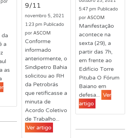
outubro 25, 2021
 por
9/11
5:47 pm
Publicado
novembro 5, 2021
por
ASCOM
1:23 pm
Publicado
Manifestação
por
ASCOM
acontece na
a da
Conforme
sexta (29), a
é a
informado
partir das 7h,
ez
anteriormente, o
em frente ao
aul
Sindipetro Bahia
Edifício Torre
ta as
solicitou ao RH
Pituba O Fórum
a
da Petrobrás
Baiano em
er
que retificasse a
defesa...
Ver
minuta de
artigo
Acordo Coletivo
de Trabalho...
Ver artigo