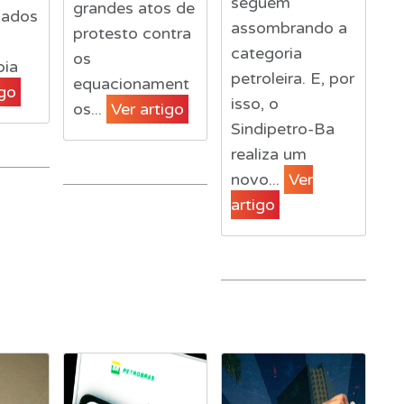
seguem
grandes atos de
iados
assombrando a
protesto contra
categoria
os
pia
petroleira. E, por
equacionament
igo
isso, o
os...
Ver artigo
Sindipetro-Ba
realiza um
novo...
Ver
artigo