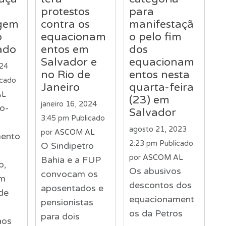
protestos
para
gem
contra os
manifestaçã
o
equacionam
o pelo fim
ado
entos em
dos
Salvador e
equacionam
024
no Rio de
entos nesta
icado
Janeiro
quarta-feira
AL
(23) em
janeiro 16, 2024
o-
Salvador
3:45 pm
Publicado
agosto 21, 2023
por
ASCOM AL
mento
2:23 pm
Publicado
O Sindipetro
por
ASCOM AL
Bahia e a FUP
o,
Os abusivos
convocam os
um
descontos dos
aposentados e
de
equacionament
pensionistas
os da Petros
para dois
aos