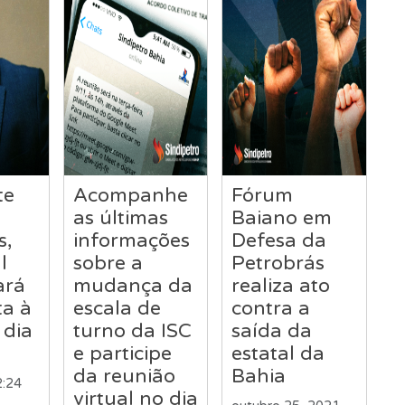
te
Acompanhe
Fórum
as últimas
Baiano em
s,
informações
Defesa da
l
sobre a
Petrobrás
ará
mudança da
realiza ato
ta à
escala de
contra a
 dia
turno da ISC
saída da
e participe
estatal da
da reunião
Bahia
2:24
virtual no dia