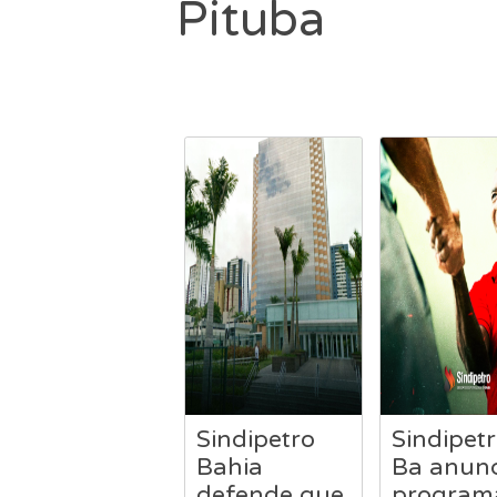
Pituba
Sindipetro
Sindipetr
Bahia
Ba anunc
defende que
program