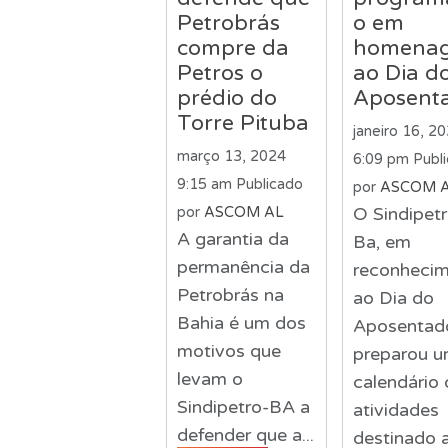
Petrobrás
o em
compre da
homena
Petros o
ao Dia d
prédio do
Aposent
Torre Pituba
janeiro 16, 2
março 13, 2024
6:09 pm
Publ
9:15 am
Publicado
por
ASCOM 
O Sindipetr
por
ASCOM AL
A garantia da
Ba, em
permanência da
reconheci
Petrobrás na
ao Dia do
Bahia é um dos
Aposentad
motivos que
preparou 
levam o
calendário 
Sindipetro-BA a
atividades
defender que a...
destinado 