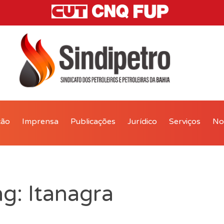
ção
Imprensa
Publicações
Jurídico
Serviços
Not
g: Itanagra