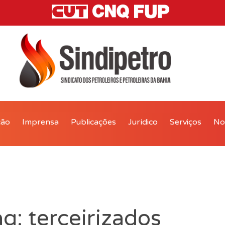
ção
Imprensa
Publicações
Jurídico
Serviços
Not
g: terceirizados