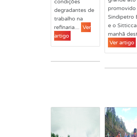
condições
promovido 
degradantes de
Sindipetro 
trabalho na
e o Sitticc
refinaria....
Ver
manhã desta
artigo
Ver artigo