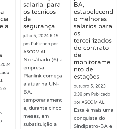
salarial para
BA,
 a
os técnicos
estabelecend
cia
de
o melhores
ela
segurança
salários para
os
julho 5, 2024 6:15
terceirizados
pm
Publicado por
do contrato
ASCOM AL
s
de
No sábado (6) a
monitorame
 2024
empresa
nto de
icado
Planlink começa
estações
AL
a atuar na UN-
outubro 5, 2023
a e
BA,
3:38 pm
Publicado
temporariament
por
ASCOM AL
e, durante cinco
Esta é mais uma
s
meses, em
conquista do
o
substituição à
Sindipetro-BA e