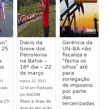
wn”
Diário da
Gerência da
 25
Greve dos
UN-BA não
Petroleiros
fiscaliza e
s
na Bahia –
“fecha os
os
18º dia – 22
olhos” até
de março
para
sonegação
21
março 22, 2021
de impostos
icado
12:50 pm
Publicado
por parte
por
ASCOM
das
á 25
Rlam e Área de
terceirizadas
Araçás em ação