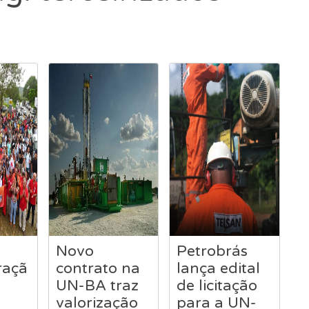
Novo
Petrobrás
açã
contrato na
lança edital
UN-BA traz
de licitação
valorização
para a UN-