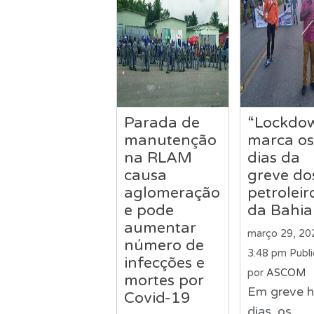
Parada de
“Lockdo
manutenção
marca os
na RLAM
dias da
causa
greve do
aglomeração
petroleir
e pode
da Bahia
aumentar
março 29, 20
número de
3:48 pm
Publ
infecções e
por
ASCOM
mortes por
Em greve h
Covid-19
dias, os