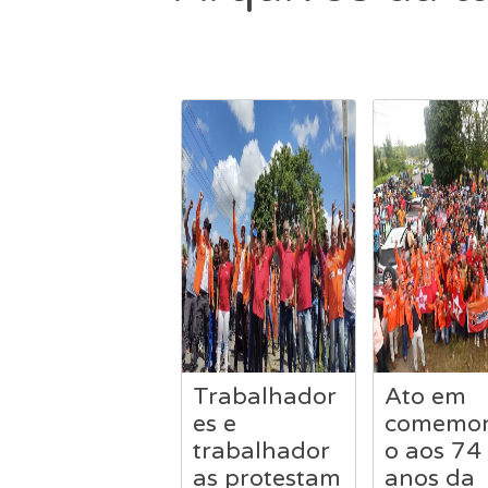
Trabalhador
Ato em
es e
comemor
trabalhador
o aos 74
as protestam
anos da