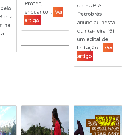
Protec,
da FUP A
pelo
enquanto...
Ver
Petrobrás
Bahia
artigo
anunciou nesta
an na
quinta-feira (5)
...
um edital de
licitação...
Ver
artigo