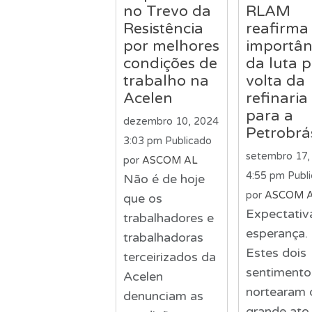
no Trevo da
RLAM
Resistência
reafirma
por melhores
importân
condições de
da luta p
trabalho na
volta da
Acelen
refinaria
para a
dezembro 10, 2024
Petrobrá
3:03 pm
Publicado
setembro 17,
por
ASCOM AL
4:55 pm
Publ
Não é de hoje
por
ASCOM 
que os
Expectativ
trabalhadores e
esperança.
trabalhadoras
Estes dois
terceirizados da
sentimento
Acelen
nortearam 
denunciam as
grande ato