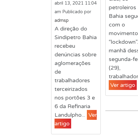
abril 13, 2021 11:04
petroleiros
am
Publicado por
Bahia seg
admsp
com o
A direção do
movimento
Sindipetro Bahia
“lockdown”
recebeu
manhã des
denúncias sobre
segunda-fe
aglomerações
(29),
de
trabalhador
trabalhadores
Ver artigo
terceirizados
nos portões 3 e
6 da Refinaria
Landulpho...
Ver
artigo