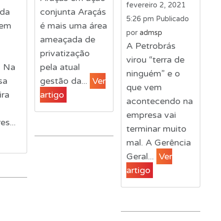
fevereiro 2, 2021
 da
conjunta Araçás
5:26 pm
Publicado
uem
é mais uma área
por
admsp
ameaçada de
A Petrobrás
privatização
virou “terra de
. Na
pela atual
ninguém” e o
sa
gestão da...
Ver
que vem
ira
artigo
acontecendo na
empresa vai
es...
terminar muito
mal. A Gerência
Geral...
Ver
artigo