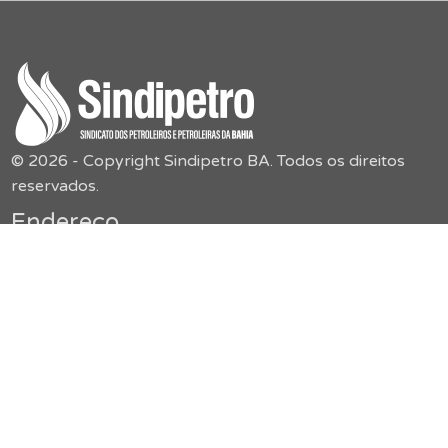
© 2026 - Copyright Sindipetro BA. Todos os direitos
reservados.
Endereço
Sindipetro Bahia
Rua Boulevard América, 55,
Jardim Baiano – Nazaré
secretaria@sindipetroba.org.br
(71) 3034-9313
Menu
O Sindicato
Congressos