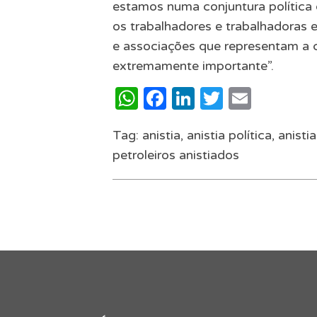
estamos numa conjuntura política
os trabalhadores e trabalhadoras 
e associações que representam a c
extremamente importante”.
WhatsApp
Facebook
LinkedIn
Twitter
Email
Tag:
anistia
,
anistia política
,
anisti
petroleiros anistiados