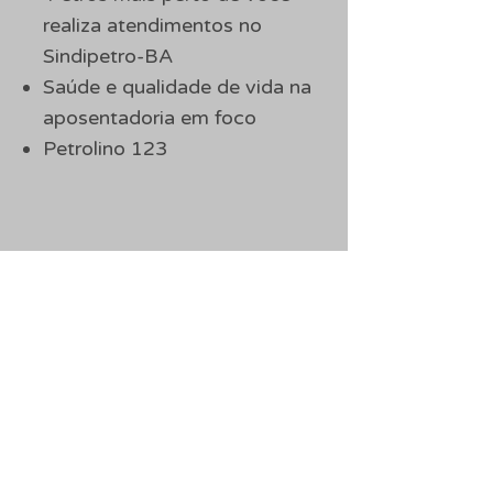
realiza atendimentos no
Sindipetro-BA
Saúde e qualidade de vida na
aposentadoria em foco
Petrolino 123