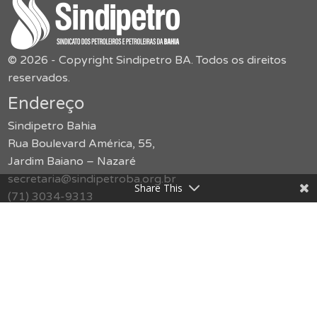
© 2026 - Copyright Sindipetro BA. Todos os direitos
reservados.
Endereço
Sindipetro Bahia
Rua Boulevard América, 55,
Jardim Baiano – Nazaré
secretaria@sindipetroba.org.br
Share This
(71) 3034-9313
Menu
O Sindicato
Congressos
Formação
Imprensa
Publicações