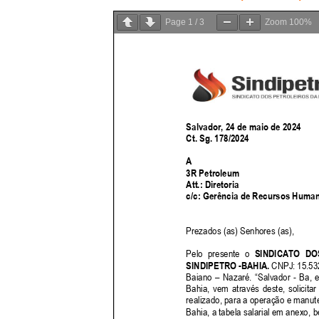
Page
1
/
3
Zoom
100%