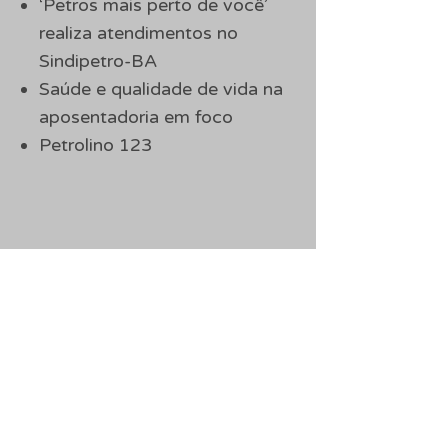
‘Petros mais perto de você’
realiza atendimentos no
Sindipetro-BA
Saúde e qualidade de vida na
aposentadoria em foco
Petrolino 123