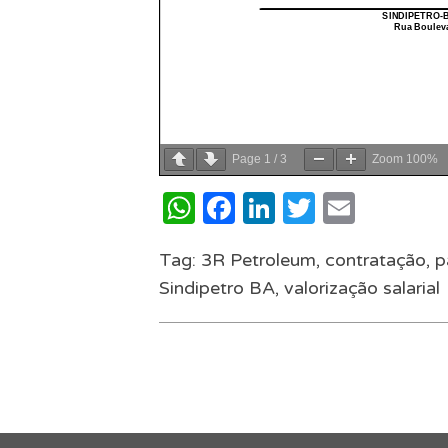
Page
1
/
3
Zoom
100%
WhatsApp
Facebook
LinkedIn
Twitter
Email
Tag:
3R Petroleum
,
contratação
,
p
Sindipetro BA
,
valorização salarial