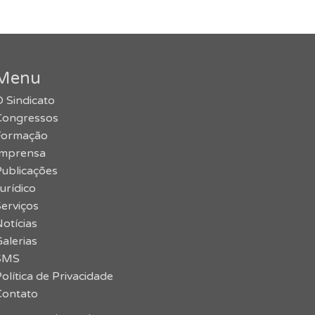
Menu
 Sindicato
Congressos
Formação
Imprensa
Publicações
urídico
erviços
otícias
alerias
SMS
olítica de Privacidade
Contato