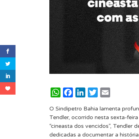
WhatsApp
Facebook
LinkedIn
Twitter
Email
O Sindipetro Bahia lamenta profun
Tendler, ocorrido nesta sexta-feir
“cineasta dos vencidos”, Tendler 
dedicadas a documentar a história 