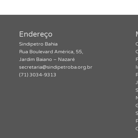
Endereço
Sindipetro Bahia
O
Rua Boulevard América, 55,
Jardim Baiano – Nazaré
secretaria@sindipetroba.org.br
(71) 3034-9313
J
S
N
G
P