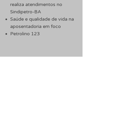
realiza atendimentos no
Sindipetro-BA
Saúde e qualidade de vida na
aposentadoria em foco
Petrolino 123