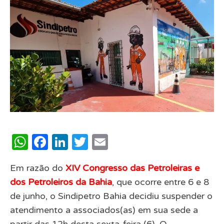
WhatsApp
Facebook
LinkedIn
Twitter
Email
Em razão do
XIV Congresso das Petroleiras e
dos Petroleiros da Bahia
, que ocorre entre 6 e 8
de junho, o Sindipetro Bahia decidiu suspender o
atendimento a associados(as) em sua sede a
partir das 12h desta sexta-feira (6). O