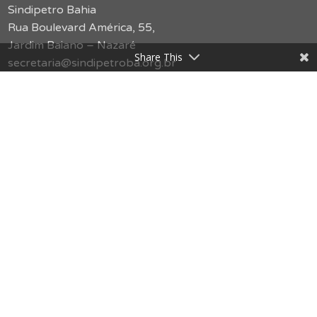
Sindipetro Bahia
Rua Boulevard América, 55,
Jardim Baiano – Nazaré
Share This
secretaria@sindipetroba.org.br
(71) 3034-9313
Menu
O Sindicato
Congressos
Formação
Imprensa
Publicações
Jurídico
Serviços
Notícias
Galerias
SMS
Política de Privacidade