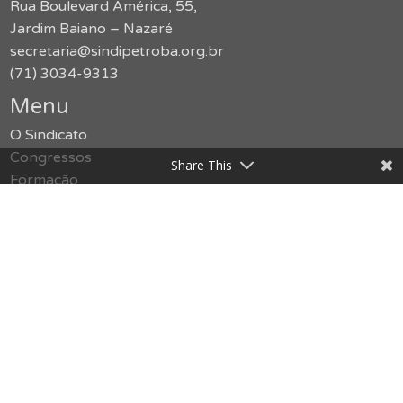
Rua Boulevard América, 55,
Jardim Baiano – Nazaré
secretaria@sindipetroba.org.br
(71) 3034-9313
Menu
O Sindicato
Congressos
Share This
Formação
Imprensa
Publicações
Jurídico
Serviços
Notícias
Galerias
SMS
Política de Privacidade
Contato