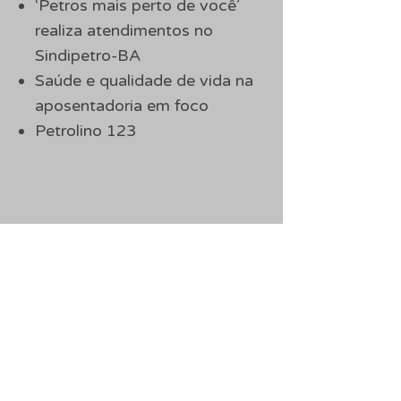
‘Petros mais perto de você’
realiza atendimentos no
Sindipetro-BA
Saúde e qualidade de vida na
aposentadoria em foco
Petrolino 123