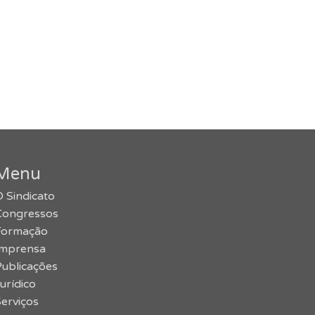
Menu
 Sindicato
Congressos
Formação
Imprensa
Publicações
urídico
erviços