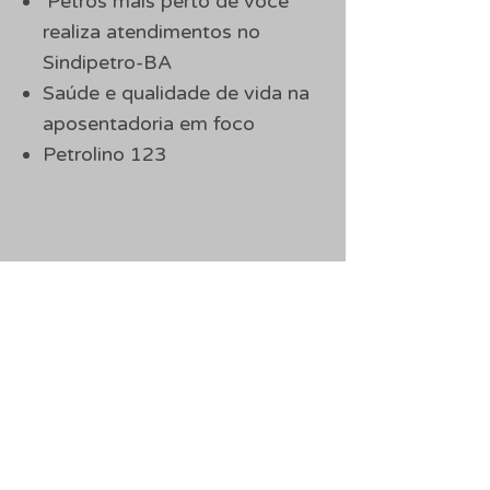
‘Petros mais perto de você’
realiza atendimentos no
Sindipetro-BA
Saúde e qualidade de vida na
aposentadoria em foco
Petrolino 123