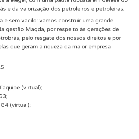
s a eleger, com uma pauta robusta em defesa do
s e da valorização dos petroleiros e petroleiras.
va e sem vacilo: vamos construir uma grande
da gestão Magda, por respeito às gerações de
robrás, pelo resgate dos nossos direitos e por
las que geram a riqueza da maior empresa
AS
aquipe (virtual);
G3;
G4 (virtual);