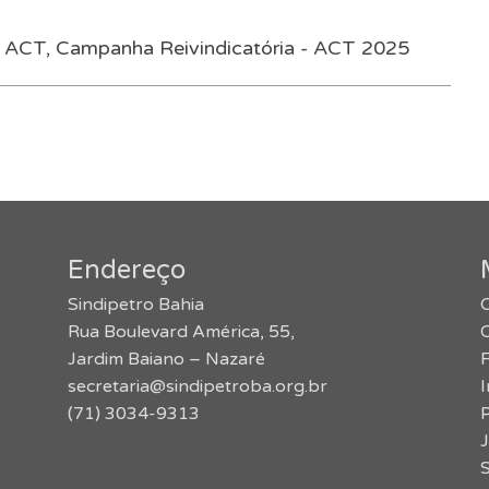
,
ACT
,
Campanha Reivindicatória - ACT 2025
Endereço
Sindipetro Bahia
O
Rua Boulevard América, 55,
Jardim Baiano – Nazaré
secretaria@sindipetroba.org.br
(71) 3034-9313
J
S