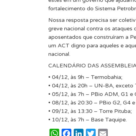
estes em um governo que ajudamo
fortalecimento do Sistema Petrobrá
Nossa resposta precisa ser coleti
greve nacional contra os ataques 
aposentados que construíram a Pet
um ACT digno para aqueles e aque
nacional.
CALENDÁRIO DAS ASSEMBLEI
•⁠ ⁠04/12, às 9h – Termobahia;
•⁠ ⁠04/12, às 20h – UN-BA, exceto T
•⁠ ⁠05/12, às 7h – PBio ADM, G1 e 
•⁠ ⁠08/12, às 20:30 – PBio G2, G4 e 
•⁠ ⁠09/12, às 13:30 – Torre Pituba;
•⁠ ⁠10/12, às 7h – Base Taquipe.
WhatsApp
Facebook
LinkedIn
Twitter
Email