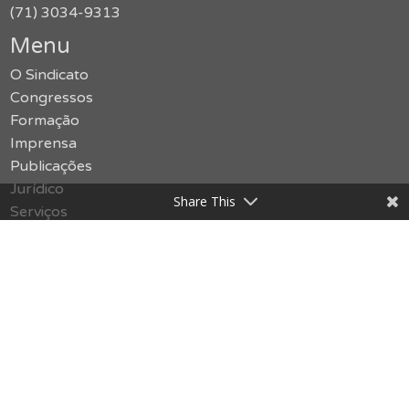
(71) 3034-9313
Menu
O Sindicato
Congressos
Formação
Imprensa
Publicações
Jurídico
Share This
Serviços
Notícias
Galerias
SMS
Política de Privacidade
Contato
Acessar o site antigo
vermelho {limão}