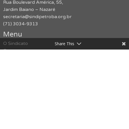
Rua Boulevard América, 55,
Jardim Baiano – Nazaré
secretaria@sindipetroba.org.br
(71) 3034-9313
Menu
O Sindicato
Share This
Congressos
Formação
Imprensa
Publicações
Jurídico
Serviços
Notícias
Galerias
SMS
Política de Privacidade
Contato