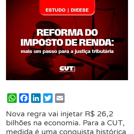
WhatsApp
Facebook
LinkedIn
Twitter
Email
Nova regra vai injetar R$ 26,2
bilhões na economia. Para a CUT,
medida é uma conquista histórica