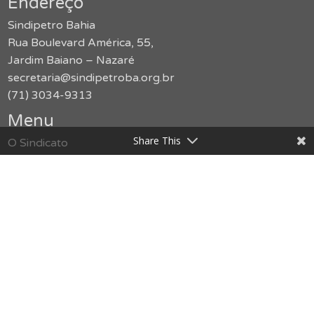
Endereço
Sindipetro Bahia
Rua Boulevard América, 55,
Jardim Baiano – Nazaré
secretaria@sindipetroba.org.br
(71) 3034-9313
Menu
Share This
O Sindicato
Congressos
Formação
Imprensa
Publicações
Jurídico
Serviços
Notícias
Galerias
SMS