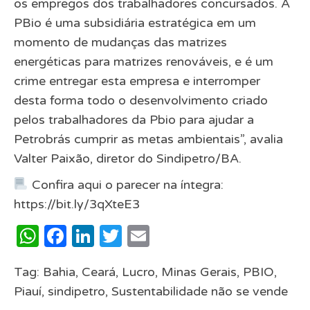
os empregos dos trabalhadores concursados. A
PBio é uma subsidiária estratégica em um
momento de mudanças das matrizes
energéticas para matrizes renováveis, e é um
crime entregar esta empresa e interromper
desta forma todo o desenvolvimento criado
pelos trabalhadores da Pbio para ajudar a
Petrobrás cumprir as metas ambientais”, avalia
Valter Paixão, diretor do Sindipetro/BA.
Confira aqui o parecer na íntegra:
https://bit.ly/3qXteE3
WhatsApp
Facebook
LinkedIn
Twitter
Email
Tag:
Bahia
,
Ceará
,
Lucro
,
Minas Gerais
,
PBIO
,
Piauí
,
sindipetro
,
Sustentabilidade não se vende