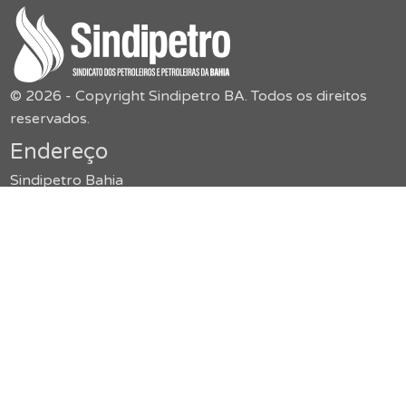
© 2026 - Copyright Sindipetro BA. Todos os direitos
reservados.
Endereço
Sindipetro Bahia
Rua Boulevard América, 55,
Jardim Baiano – Nazaré
secretaria@sindipetroba.org.br
(71) 3034-9313
Menu
O Sindicato
Congressos
Formação
Imprensa