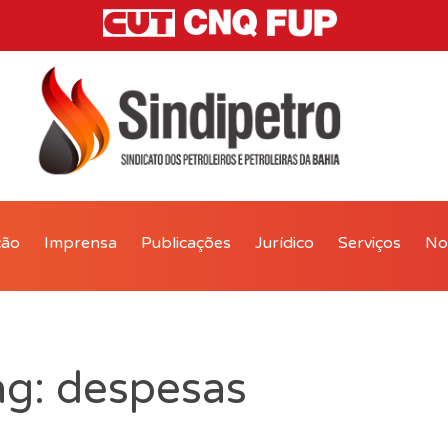
ção
Imprensa
Publicações
Jurídico
Serviços
Not
ag: despesas