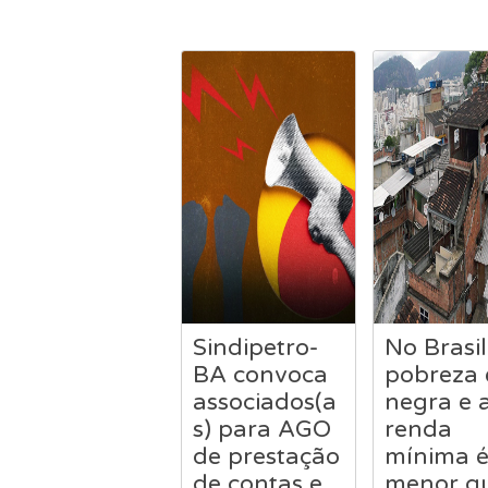
Sindipetro-
No Brasil
BA convoca
pobreza 
associados(a
negra e 
s) para AGO
renda
de prestação
mínima 
de contas e
menor q