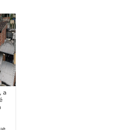
, a
é
a
é
ue