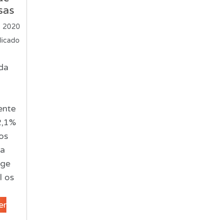
sas
, 2020
licado
da
ente
2,1%
os
sa
nge
l os
er