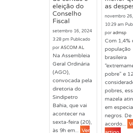
eleição do
as despe
Conselho
novembro 26
Fiscal
10:29 am
Pub
setembro 16, 2024
por
admsp
3:28 pm
Publicado
Com 1,4% 
por
ASCOM AL
população
Na Assembleia
brasileira
Geral Ordinária
“extremam
(AGO),
pobre” e 1
convocada pela
considerad
diretoria do
pobres, es
Sindipetro
mazela ati
Bahia, que vai
em especia
acontecer na
negros. De
sexta-feira (20),
acordo...
V
às 9h em...
Ver
artigo