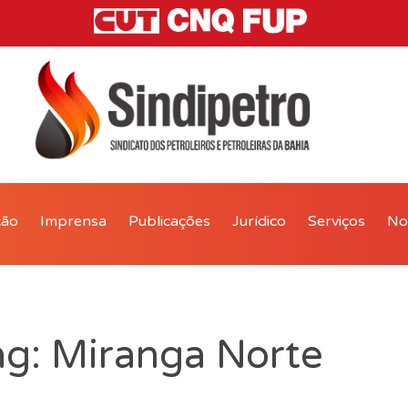
ção
Imprensa
Publicações
Jurídico
Serviços
Not
ag: Miranga Norte