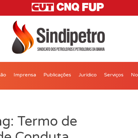
ção
Imprensa
Publicações
Jurídico
Serviços
Not
ag: Termo de
de Conduta