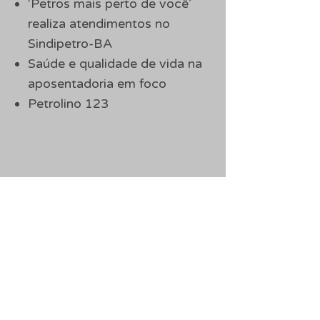
‘Petros mais perto de você’
realiza atendimentos no
Sindipetro-BA
Saúde e qualidade de vida na
aposentadoria em foco
Petrolino 123