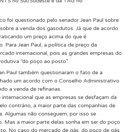
 NTS no Sul/Sudeste e da TAG no
nco foi questionado pelo senador Jean Paul sobre
e sobre a venda dos gasodutos. Já que de acordo
praticando um preço acima do que é
 Para Jean Paul, a política de preço da
rcado internacional, pois as grandes empresas do
rodutiva “do poço ao posto”.
an Paul também questionaram o fato de a
fechado um acordo com o Conselho Administrativo
o a venda de refinarias.
internacional que as empresas se desfaçam da
 pelo contrário, a maior parte das companhias de
da. Algumas não conseguem, por isso se
o. Mas a maior parte delas sonha em ser do poço
sto. No caso do mercado de gás, do poço de gás