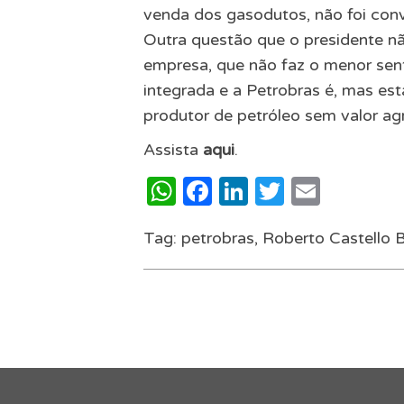
venda dos gasodutos, não foi convi
Outra questão que o presidente nã
empresa, que não faz o menor sen
integrada e a Petrobras é, mas es
produtor de petróleo sem valor agr
Assista
aqui
.
WhatsApp
Facebook
LinkedIn
Twitter
Email
Tag:
petrobras
,
Roberto Castello 