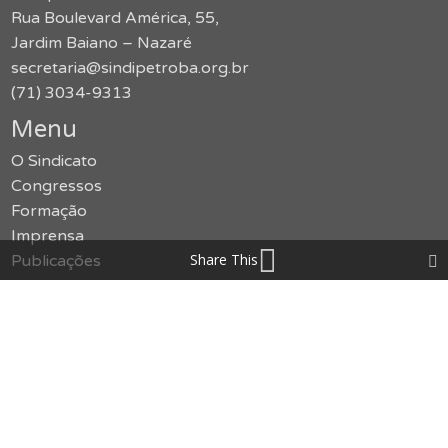
Rua Boulevard América, 55,
Jardim Baiano – Nazaré
secretaria@sindipetroba.org.br
(71) 3034-9313
Menu
O Sindicato
Congressos
Formação
Imprensa
Share This
Publicações
Jurídico
Serviços
Notícias
Galerias
SMS
Política de Privacidade
Contato