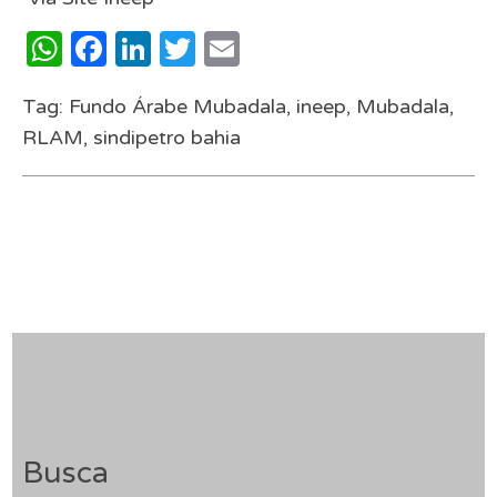
WhatsApp
Facebook
LinkedIn
Twitter
Email
Tag:
Fundo Árabe Mubadala
,
ineep
,
Mubadala
,
RLAM
,
sindipetro bahia
Busca