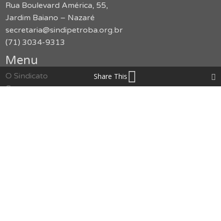
Rua Boulevard América, 55,
Jardim Baiano – Nazaré
secretaria@sindipetroba.org.br
(71) 3034-9313
Menu
O Sindicato
Share This
Congressos
Formação
Imprensa
Publicações
Jurídico
Serviços
Notícias
Galerias
SMS
Política de Privacidade
Contato