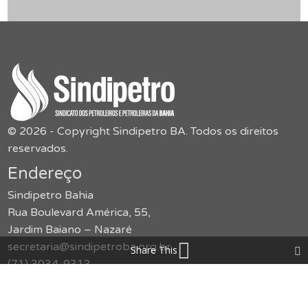
© 2026 - Copyright Sindipetro BA. Todos os direitos
reservados.
Endereço
Sindipetro Bahia
Rua Boulevard América, 55,
Jardim Baiano – Nazaré
secretaria@sindipetroba.org.br
Share This
(71) 3034-9313
Menu