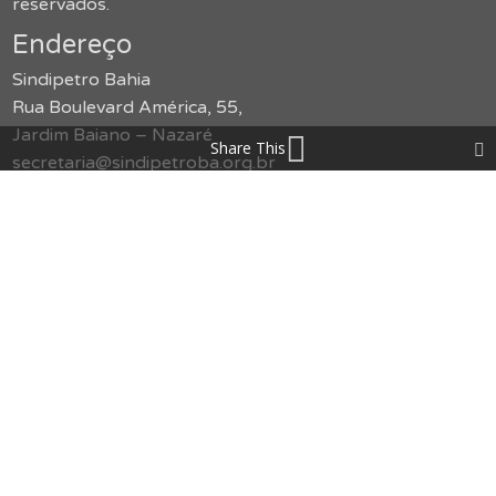
reservados.
Endereço
Sindipetro Bahia
Rua Boulevard América, 55,
Jardim Baiano – Nazaré
Share This
secretaria@sindipetroba.org.br
(71) 3034-9313
Menu
O Sindicato
Congressos
Formação
Imprensa
Publicações
Jurídico
Serviços
Notícias
Galerias