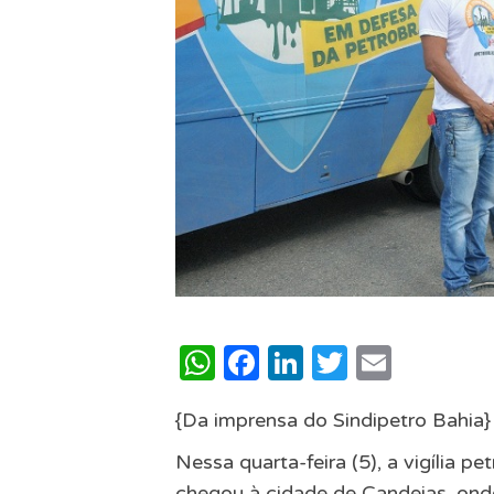
WhatsApp
Facebook
LinkedIn
Twitter
Email
{Da imprensa do Sindipetro Bahia}
Nessa quarta-feira (5), a vigília p
chegou à cidade de Candeias, ond