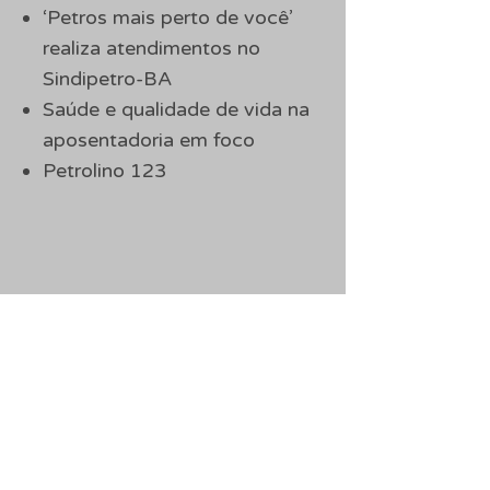
‘Petros mais perto de você’
realiza atendimentos no
Sindipetro-BA
Saúde e qualidade de vida na
aposentadoria em foco
Petrolino 123