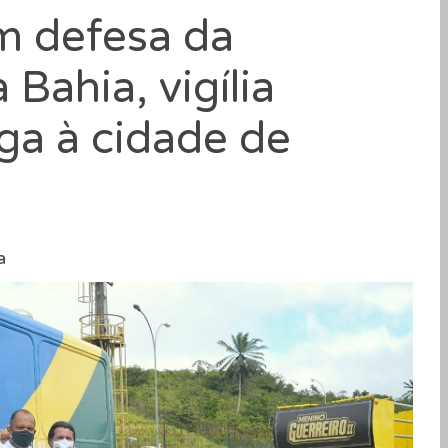
m defesa da
 Bahia, vigília
ega à cidade de
a