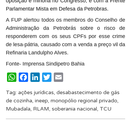
oposição e minoria no Congresso, e com a Frente
Parlamentar Mista em Defesa da Petrobras.
A FUP alertou todos os membros do Conselho de
Administração da Petrobrás sobre o risco de
responderem com os seus CPFs por esse crime
de lesa-pátria, causado com a venda a preço vil da
Refinaria Landulpho Alves.
Fonte- Imprensa Sindipetro Bahia
WhatsApp
Facebook
LinkedIn
Twitter
Email
Tag:
ações jurídicas
,
desabastecimento de gás
de cozinha
,
ineep
,
monopólio regional privado
,
Mubadala
,
RLAM
,
soberania nacional
,
TCU