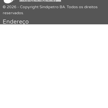
© 2026 - Copyright Sindipetro BA. Todos os direitos
reservados.
Endereço
Sindipetro Bahia
Rua Boulevard América, 55,
Jardim Baiano – Nazaré
secretaria@sindipetroba.org.br
(71) 3034-9313
Menu
O Sindicato
Congressos
Formação
Imprensa
Publicações
Jurídico
Serviços