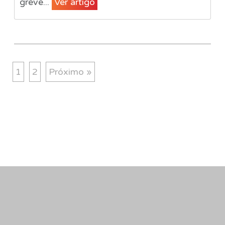
greve...
Ver artigo
1
2
Próximo »