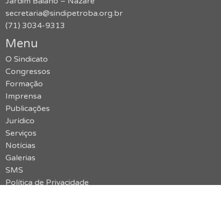
Jardim Baiano – Nazaré
secretaria@sindipetroba.org.br
(71) 3034-9313
Menu
O Sindicato
Congressos
Formação
Imprensa
Publicações
Jurídico
Serviços
Notícias
Galerias
SMS
Política de Privacidade
Contato
Acessar o site antigo