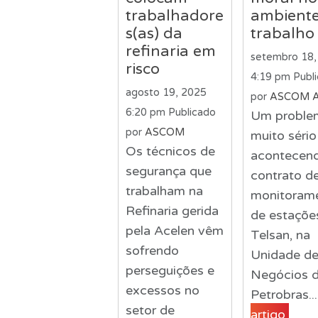
trabalhadore
ambiente
s(as) da
trabalho
refinaria em
setembro 18,
risco
4:19 pm
Publ
agosto 19, 2025
por
ASCOM 
6:20 pm
Publicado
Um proble
por
ASCOM
muito séri
Os técnicos de
acontecen
segurança que
contrato d
trabalham na
monitoram
Refinaria gerida
de estaçõe
pela Acelen vêm
Telsan, na
sofrendo
Unidade d
perseguições e
Negócios 
excessos no
Petrobras..
setor de
artigo