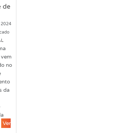
 de
 2024
icado
AL
ma
o vem
do no
e
ento
s da
e
da
.
Ver