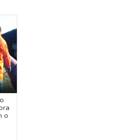
ro
bra
n o