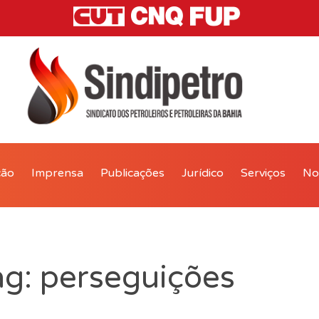
ção
Imprensa
Publicações
Jurídico
Serviços
Not
ag: perseguições