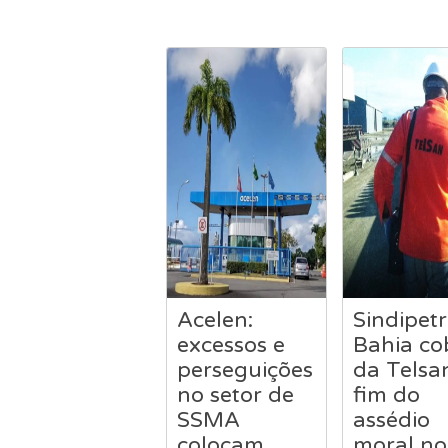
Acelen:
Sindipet
excessos e
Bahia co
perseguições
da Telsa
no setor de
fim do
SSMA
assédio
colocam
moral no