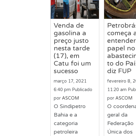
Venda de
Petrobrá
gasolina a
começa 
preço justo
entender
nesta tarde
papel no
(17), em
abastec
Catu foi um
to do Paí
sucesso
diz FUP
março 17, 2021
fevereiro 8, 
6:40 pm
Publicado
11:20 am
Pub
por
ASCOM
por
ASCOM
O Sindipetro
O coorden
Bahia e a
geral da
categoria
Federação
petroleira
Única dos