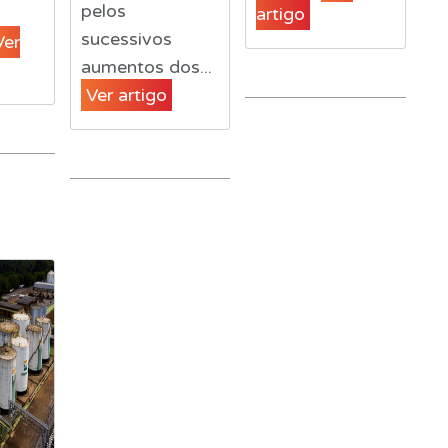
pelos
artigo
sucessivos
Ver
aumentos dos...
Ver artigo