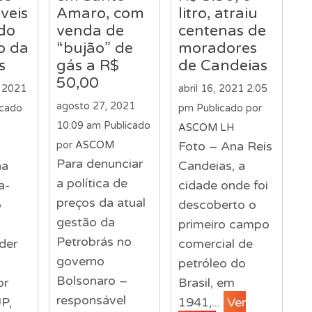
veis
Amaro, com
litro, atraiu
ado
venda de
centenas de
o da
“bujão” de
moradores
s
gás a R$
de Candeias
50,00
 2021
abril 16, 2021 2:05
agosto 27, 2021
icado
pm
Publicado por
10:09 am
Publicado
ASCOM LH
Foto – Ana Reis
por
ASCOM
Para denunciar
na
Candeias, a
a política de
a-
cidade onde foi
preços da atual
o
descoberto o
gestão da
primeiro campo
Petrobrás no
der
comercial de
governo
petróleo do
Bolsonaro –
or
Brasil, em
responsável
P,
1941,...
Ver