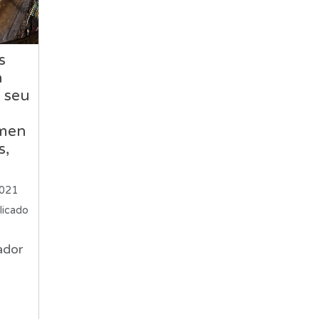
s
a
 seu
imen
s,
2021
licado
ador