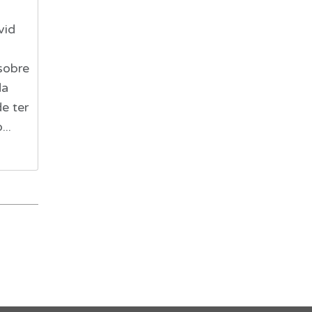
vid
sobre
da
e ter
...