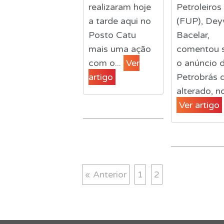
realizaram hoje
Petroleiros
a tarde aqui no
(FUP), Dey
Posto Catu
Bacelar,
mais uma ação
comentou 
com o...
Ver
o anúncio 
artigo
Petrobrás d
alterado, no
Ver artigo
« Anterior
1
2