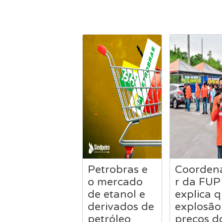
Petrobras e
Coorden
o mercado
r da FUP
de etanol e
explica 
derivados de
explosão
petróleo
preços d