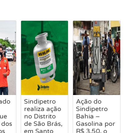
ado
Sindipetro
Ação do
realiza ação
Sindipetro
que
no Distrito
Bahia –
 dos
de São Brás,
Gasolina por
os
em Santo
R$ 3.50, o