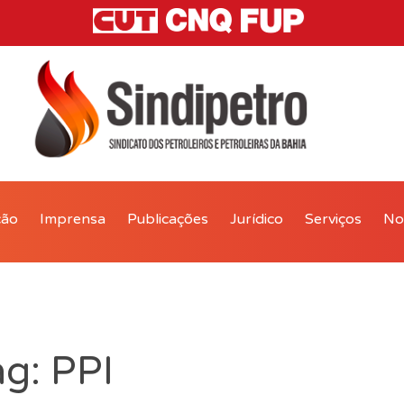
ção
Imprensa
Publicações
Jurídico
Serviços
Not
ag: PPI