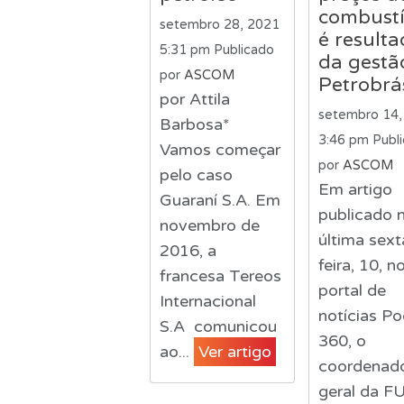
combustí
setembro 28, 2021
é result
5:31 pm
Publicado
da gestã
por
ASCOM
Petrobrá
por Attila
setembro 14,
Barbosa*
3:46 pm
Publ
Vamos começar
por
ASCOM
pelo caso
Em artigo
Guaraní S.A. Em
publicado 
novembro de
última sext
2016, a
feira, 10, n
francesa Tereos
portal de
Internacional
notícias Po
S.A comunicou
360, o
ao...
Ver artigo
coordenad
geral da FU