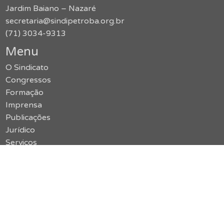
Jardim Baiano – Nazaré
secretaria@sindipetroba.org.br
(71) 3034-9313
Menu
O Sindicato
Congressos
Formação
Imprensa
Publicações
Jurídico
Serviços
Notícias
Galerias
SMS
Política de Privacidade
Contato
Acessar o site antigo