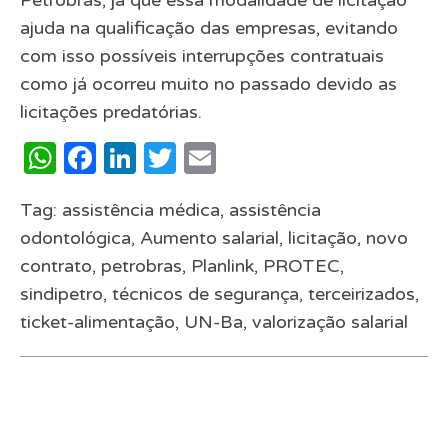
ajuda na qualificação das empresas, evitando
com isso possíveis interrupções contratuais
como já ocorreu muito no passado devido as
licitações predatórias.
WhatsApp
Facebook
LinkedIn
Twitter
Email
Tag:
assistência médica
,
assistência
odontológica
,
Aumento salarial
,
licitação
,
novo
contrato
,
petrobras
,
Planlink
,
PROTEC
,
sindipetro
,
técnicos de segurança
,
terceirizados
,
ticket-alimentação
,
UN-Ba
,
valorização salarial