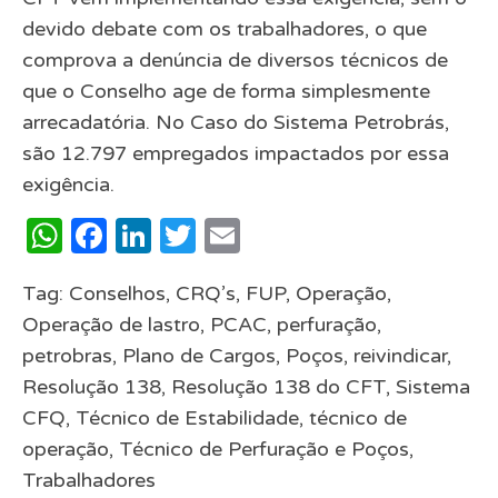
devido debate com os trabalhadores, o que
comprova a denúncia de diversos técnicos de
que o Conselho age de forma simplesmente
arrecadatória. No Caso do Sistema Petrobrás,
são 12.797 empregados impactados por essa
exigência.
WhatsApp
Facebook
LinkedIn
Twitter
Email
Tag:
Conselhos
,
CRQ’s
,
FUP
,
Operação
,
Operação de lastro
,
PCAC
,
perfuração
,
petrobras
,
Plano de Cargos
,
Poços
,
reivindicar
,
Resolução 138
,
Resolução 138 do CFT
,
Sistema
CFQ
,
Técnico de Estabilidade
,
técnico de
operação
,
Técnico de Perfuração e Poços
,
Trabalhadores