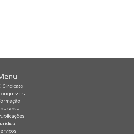
Menu
 Sindicato
Congressos
Formação
Imprensa
Publicações
urídico
erviços