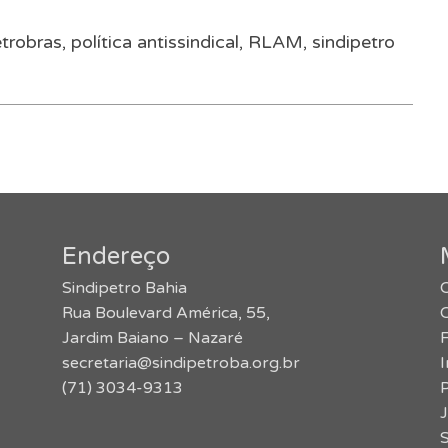
trobras
,
política antissindical
,
RLAM
,
sindipetro
Endereço
Sindipetro Bahia
O
Rua Boulevard América, 55,
Jardim Baiano – Nazaré
secretaria@sindipetroba.org.br
(71) 3034-9313
J
S