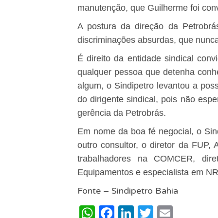
manutenção, que Guilherme foi convi
A postura da direção da Petrobrá
discriminações absurdas, que nunca
É direito da entidade sindical conv
qualquer pessoa que detenha conh
algum, o Sindipetro levantou a pos
do dirigente sindical, pois não esp
gerência da Petrobrás.
Em nome da boa fé negocial, o Sin
outro consultor, o diretor da FUP,
trabalhadores na COMCER, dir
Equipamentos e especialista em NR
Fonte – Sindipetro Bahia
WhatsApp
Facebook
LinkedIn
Twitter
Email