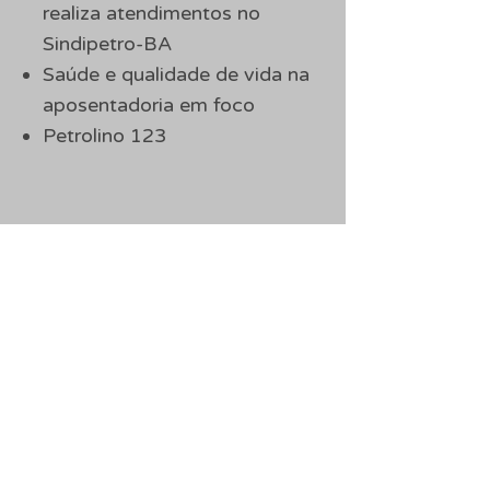
realiza atendimentos no
Sindipetro-BA
Saúde e qualidade de vida na
aposentadoria em foco
Petrolino 123