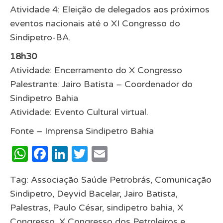
Atividade 4: Eleição de delegados aos próximos
eventos nacionais até o XI Congresso do
Sindipetro-BA.
18h30
Atividade: Encerramento do X Congresso
Palestrante: Jairo Batista – Coordenador do
Sindipetro Bahia
Atividade: Evento Cultural virtual.
Fonte – Imprensa Sindipetro Bahia
WhatsApp
Facebook
LinkedIn
Twitter
Email
Tag:
Associação Saúde Petrobrás
,
Comunicação
Sindipetro
,
Deyvid Bacelar
,
Jairo Batista
,
Palestras
,
Paulo César
,
sindipetro bahia
,
X
Congresso
,
X Congresso dos Petroleiros e