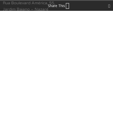
Rua Boulevard América, 55,
Share This
Jardim Baiano – Nazaré
secretaria@sindipetroba.org.br
(71) 3034-9313
Menu
O Sindicato
Congressos
Formação
Imprensa
Publicações
Jurídico
Serviços
Notícias
Galerias
SMS
Política de Privacidade
Contato