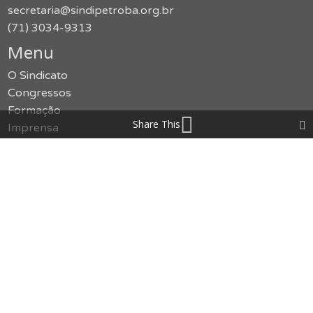
secretaria@sindipetroba.org.br
(71) 3034-9313
Menu
O Sindicato
Congressos
Formação
Share This
Imprensa
Publicações
Jurídico
Serviços
Notícias
Galerias
SMS
Política de Privacidade
Contato
Acessar o site antigo