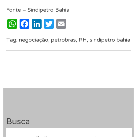
Fonte – Sindipetro Bahia
WhatsApp
Facebook
LinkedIn
Twitter
Email
Tag:
negociação
,
petrobras
,
RH
,
sindipetro bahia
Busca