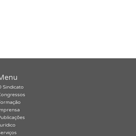
Menu
 Sindicato
Congressos
Formação
Imprensa
Publicações
urídico
erviços