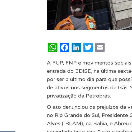
WhatsApp
Facebook
LinkedIn
Twitter
Email
A FUP, FNP e movimentos sociais r
entrada do EDISE, na última sexta-
por ser o último dia para que po
de ativos nos segmentos de Gás Na
privatização da Petrobrás.
O ato denunciou os prejuízos da ve
no Rio Grande do Sul, Presidente 
Alves ( RLAM), na Bahia, e Abreu
sociedade brasileira. “Isso signifi