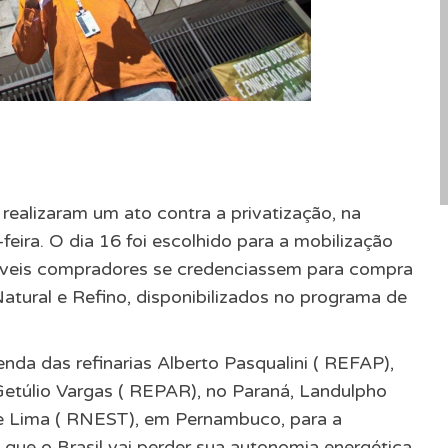
ealizaram um ato contra a privatização, na
feira. O dia 16 foi escolhido para a mobilização
ssíveis compradores se credenciassem para compra
tural e Refino, disponibilizados no programa de
nda das refinarias Alberto Pasqualini ( REFAP),
Getúlio Vargas ( REPAR), no Paraná, Landulpho
 e Lima ( RNEST), em Pernambuco, para a
ca que o Brasil vai perder sua autonomia energética