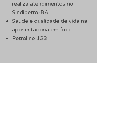
realiza atendimentos no
Sindipetro-BA
Saúde e qualidade de vida na
aposentadoria em foco
Petrolino 123