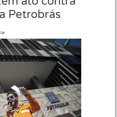
azem ato contra
da Petrobrás
ia