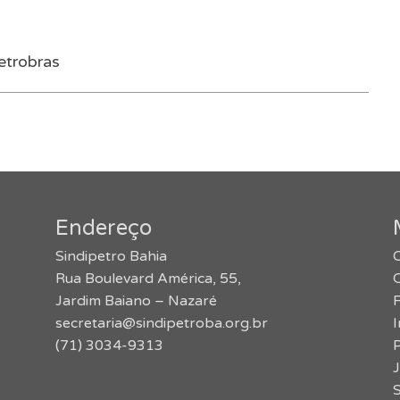
etrobras
Endereço
Sindipetro Bahia
O
Rua Boulevard América, 55,
Jardim Baiano – Nazaré
secretaria@sindipetroba.org.br
(71) 3034-9313
J
S