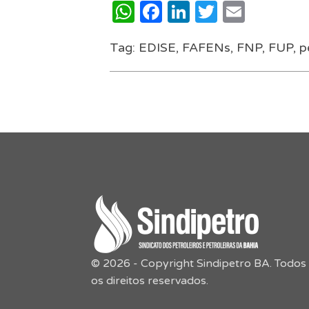
WhatsApp
Facebook
LinkedIn
Twitter
Email
Tag:
EDISE
,
FAFENs
,
FNP
,
FUP
,
p
© 2026 - Copyright Sindipetro BA. Todos
os direitos reservados.