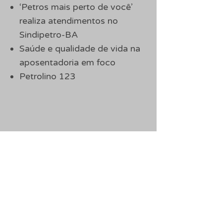
‘Petros mais perto de você’
realiza atendimentos no
Sindipetro-BA
Saúde e qualidade de vida na
aposentadoria em foco
Petrolino 123