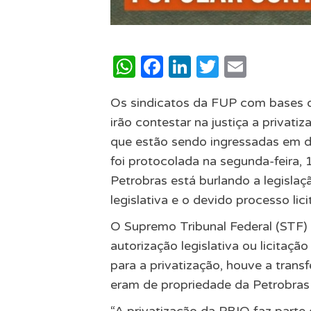
WhatsApp
Facebook
LinkedIn
Twitter
Email
Os sindicatos da FUP com bases d
irão contestar na justiça a privati
que estão sendo ingressadas em d
foi protocolada na segunda-feira,
Petrobras está burlando a legislaç
legislativa e o devido processo lici
O Supremo Tribunal Federal (STF) 
autorização legislativa ou licitaç
para a privatização, houve a trans
eram de propriedade da Petrobras
“A privatização da PBIO faz parte