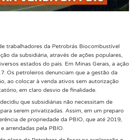
e trabalhadores da Petrobrás Biocombustível
zação da subsidiária, através de ações populares,
iversos estados do país. Em Minas Gerais, a ação
 17. Os petroleiros denunciam que a gestão da
ão, ao colocar à venda ativos sem autorização
tatório, em claro desvio de finalidade.
decidiu que subsidiárias não necessitam de
ão para serem privatizadas. Assim, em um preparo
ferência de propriedade da PBIO, que até 2019,
 e arrendadas pela PBIO.
 do plano da Petrobras de focar na exploração e