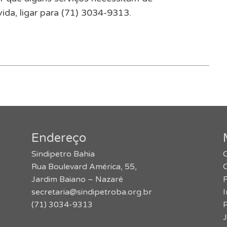
da, ligar para (71) 3034-9313.
Endereço
Sindipetro Bahia
O
Rua Boulevard América, 55,
Jardim Baiano – Nazaré
secretaria@sindipetroba.org.br
(71) 3034-9313
J