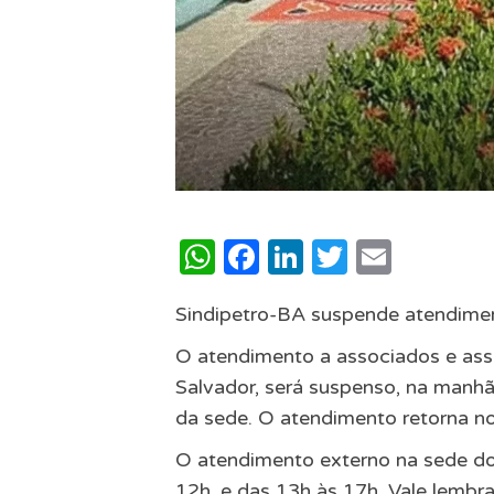
WhatsApp
Facebook
LinkedIn
Twitter
Email
Sindipetro-BA suspende atendimen
O atendimento a associados e ass
Salvador, será suspenso, na manhã 
da sede. O atendimento retorna n
O atendimento externo na sede do 
12h, e das 13h às 17h. Vale lembr