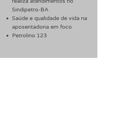
realiza atendimentos no
Sindipetro-BA
Saúde e qualidade de vida na
aposentadoria em foco
Petrolino 123