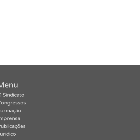
Menu
 Sindicato
Congressos
Formação
Imprensa
Publicações
urídico