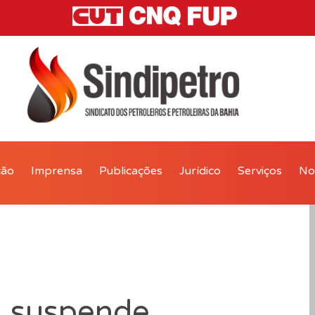
ção
Imprensa
Publicações
Jurídico
Serviços
Not
A suspende