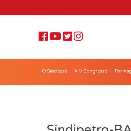
O Sindicato
XIV Congresso
Forma
Sindipetro-B