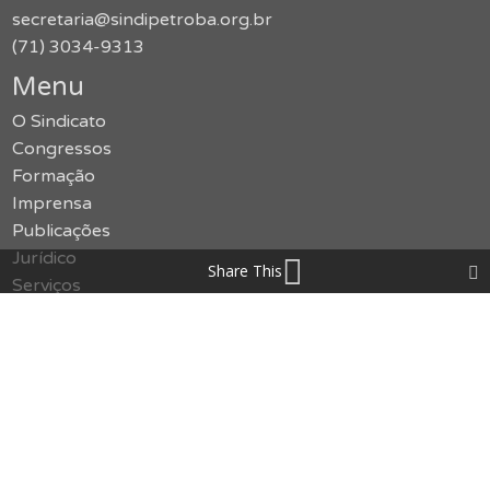
secretaria@sindipetroba.org.br
(71) 3034-9313
Menu
O Sindicato
Congressos
Formação
Imprensa
Publicações
Jurídico
Share This
Serviços
Notícias
Galerias
SMS
Política de Privacidade
Contato
Acessar o site antigo