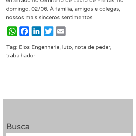
enterrado no cemitério de Lauro de Freitas, no
domingo, 02/06. À família, amigos e colegas,
nossos mais sinceros sentimentos
WhatsApp
Facebook
LinkedIn
Twitter
Email
Tag:
Elos Engenharia
,
luto
,
nota de pedar
,
trabalhador
Busca