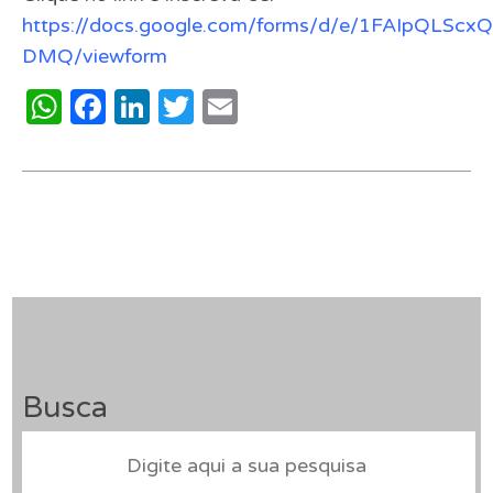
https://docs.google.com/forms/d/e/1FAIpQLSc
DMQ/viewform
WhatsApp
Facebook
LinkedIn
Twitter
Email
Busca