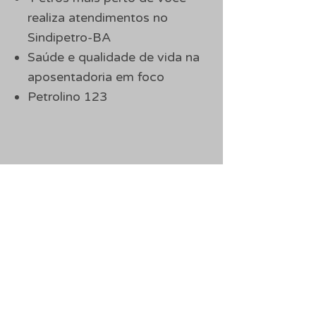
realiza atendimentos no
Sindipetro-BA
Saúde e qualidade de vida na
aposentadoria em foco
Petrolino 123