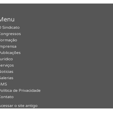
Menu
 Sindicato
Congressos
Formação
Imprensa
Publicações
urídico
erviços
otícias
alerias
SMS
olítica de Privacidade
Contato
cessar o site antigo