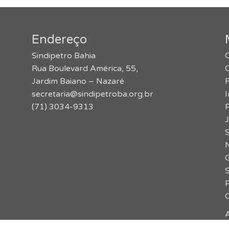
Endereço
Sindipetro Bahia
O
Rua Boulevard América, 55,
Jardim Baiano – Nazaré
secretaria@sindipetroba.org.br
(71) 3034-9313
J
S
N
G
P
A