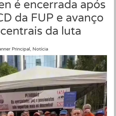
sen é encerrada após
 CD da FUP e avanço
 centrais da luta
nner Principal
,
Notícia